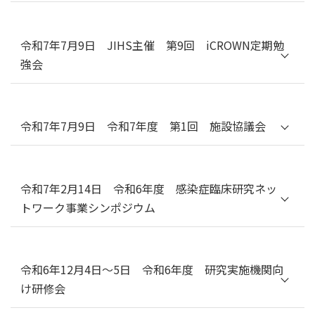
２）臨床分野からの視点／ホットトピック
プログラムについては
こちら
［PDF］をご覧く
テーマ：百日咳
（JIHS 国立国際医療センター AMR臨床リファ
ださい。
レンスセンター 藤友結実子）
１）基礎分野からの視点／ホットトピック
令和7年7月9日 JIHS主催 第9回 iCROWN定期勉
（JIHS 国立感染症研究所 細菌第二部 大塚菜
強会
緒）
２）臨床分野からの視点／ホットトピック
テーマ：重症熱性血小板減少症候群（SFTS）
（JIHS 国立国際医療センター 国際感染症セン
ター 山元佳）
座長：JIHS 国立感染症研究所 ウイルス第一部
令和7年7月9日 令和7年度 第1回 施設協議会
海老原秀喜​
司会：国立健康危機管理研究機構（JIHS）理
１）基礎分野からの視点／ホットトピック
事 武井貞治
（JIHS 国立感染症研究所 獣医科学部 前田健）
令和7年2月14日 令和6年度 感染症臨床研究ネッ
２）臨床分野からの視点／ホットトピック（長
JIHSの中のiCROWNの役割とR7年度の展望
崎大学 大学院 医歯薬学総合研究科 臨床感染症
トワーク事業シンポジウム
（JIHS 理事 武井貞治）／研究実施機関に対す
学分野 教授 泉川公一）
る支援の現状と今後の計画（JIHS 企画調整室
３）公衆衛生分野からの視点／ホットトピック
健康危機下の医薬品開発を進めるために​～コロ
長 日尾野宏美、JIHS 研究開発連携室 上級研究
（JIHS 国立感染症研究所 応用疫学研究センタ
ナ禍の学び：プラセボ対照二重盲検比較試験を
員 風間柾洋）／iCROWNにおけるSARI収集に
ー 加藤博史）
取り巻く課題～​
ついての現状報告と研究計画書の改訂（国立国
令和6年12月4日～5日 令和6年度 研究実施機関向
際医療センター 国際感染症センターAMR臨床
け研修会
司会：国立国際医療研究センター（以下、
リファレンスセンター 副センター長 松永展
NCGM） 臨床研究センター長 杉浦亙​
明）／AMED研究におけるSARI収集についての