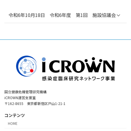
※演者は省略​
報告（広島大学大学院医系科学研究科 救急集
［セッション］コロナ禍の臨床試験で起きたこ
中治療医学 教授 志馬伸朗）／インフルエンザ
臨床サイド：
と（①NCGM 国際感染症センター長 大曲貴
令和6年10月18日 令和6年度 第1回 施設協議会
に対するファビピラビル第Ⅱ相医師主導治験の
［講義］危機管理上重要な感染症の動向／代表
夫、NCGM 国際感染症センター 齋藤翔、② 藤
経過報告（国立国際医療センター 国際感染症
的な疾患に対するワクチン・治療薬の動向、
田医科大学医学部微生物学講座・感染症科教授
センター センター長 大曲貴夫）／FF100につ
司会：国立国際医療研究センター（以下、
［グループディスカッション・発表］新興感染
土井洋平）、公衆衛生上の緊急事態における臨
いて（国立国際医療センター 国際感染症セン
NCGM） 企画戦略局長 武井貞治​
症の受け⼊れについての課題と解決法、［総合
床試験の倫理（東北大学大学院文学研究科 教
ター 石金正裕、国立感染症研究所 応用疫学研
討論］初動対応のモデルケースシナリオ・チェ
授 田代志門）、感染症治療薬の臨床試験デザ
事業の全体像について（NCGM 企画戦略局長
究センター 土橋酉紀、国立感染症研究所 検査
ックリストを元にした総合討論​
インに関する留意点（医薬品医療機器総合機構
武井貞治）／感染症臨床研究ネットワークを用
診断技術研究部 高橋健一郎）
新薬審査第四部 川路啓太）、［パネルディス
いたSARI収集について（NCGM AMR臨床リフ
研究サイド：
カッション］今後のパンデミックに向けて準
プログラムについては
こちら [PDF]
をご確認く
ァレンスセンター副センター長 松永展明）／
［講義］臨床研究ネットワークについて／
備すべきこと（モデレーター：NCGM 臨床研究
ださい。
感染症臨床研究ネットワークを用いたSARI研
FF100について／REBINDについて／利活⽤に
センター長 杉浦亙、NCGM 臨床研究センター
究について（NCGM AMR臨床リファレンスセ
ついて、［事例紹介］りんくう総合医療センタ
臨床研究推進部長 時田大輔；パネラー：
ンター副センター長 松永展明）／臨床試験ト
ー／成田赤十字病院／長崎大学病院、［総合討
NCGM 齋藤翔、藤田医科大学 土井洋平、東北
ライアルについて（NCGM 国際感染症センタ
論］モデルケースシナリオとそれに付随するチ
大学 田代志門、PMDA 川路啓太）
ー長 大曲貴夫）／基礎から臨床、基礎から基
国立健康危機管理研究機構
ェックリストを元にした討論​
礎へ（NCGM 感染病理部長 鈴木忠樹）​
iCROWN運営支援室
〒162-8655 東京都新宿区戸山1-21-1
プログラムについては
こちら [PDF]
をご確認く
ださい。
コンテンツ
当日の様子については
こちらの動画 [YouTube
HOME
へ]
をご覧ください。