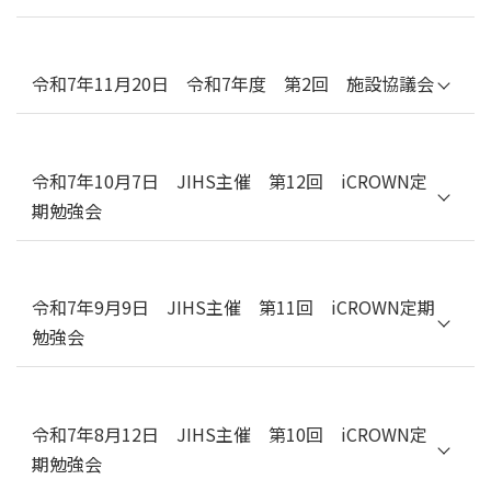
看護大学校 准教授 森下 純子・講師 野村 智実)
「令和7年度 第2回 施設協議会」「令和7年
／ 閉会挨拶(JIHS 国立看護大学校 大学校長 萱
度 感染症指定医療機関職員を対象とした研修
間 真美)
会」と合同開催といたしました。
令和7年11月20日 令和7年度 第2回 施設協議会
司会：国立健康危機管理研究機構(JIHS) 理事
武井貞治
令和7年10月7日 JIHS主催 第12回 iCROWN定
iCROWN 進捗と今後の展望（JIHS 国際感染
期勉強会
症センター センター長 大曲貴夫）／
iCROWN リポジトリ研究での試料・情報の収
テーマ：麻疹
集及び利活用状況（JIHS 国際感染症センター
松永展明）／研究実施機関の研究体制構築支援
１）基礎分野からの視点／ホットトピック
～コロナの経験を踏まえて～（藤田医科大学
令和7年9月9日 JIHS主催 第11回 iCROWN定期
（JIHS 国立感染症研究所 応用疫学研究センタ
治験・臨床研究支援センター 教授 近藤征史、
勉強会
ー センター長 砂川富正）
課長 坂野寿弥）
２）臨床分野からの視点／ホットトピック（大
／iCROWNにおけるSARI収集の現状（静岡市
テーマ：AMR
阪市立総合医療センター 感染症内科部長 白野
立静岡病院 呼吸器内科 科長 佐野武尚）／
倫徳）
iCROWNにおけるSARI収集の現状と体制構築
１）基礎分野からの視点／ホットトピック
令和7年8月12日 JIHS主催 第10回 iCROWN定
～対象症例抽出の工夫～（岡山大学病院 感染
（JIHS 国立感染症研究所 薬剤耐性研究センタ
症内科 副科長 萩谷英大）
期勉強会
ー 平林亜希）