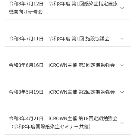
令和8年7月12日 令和8年度 第1回感染症指定医療
機関向け研修会
テーマ：輸入感染症・動物由来感染症講習
プログラムについては
こちら
［PDF］をご覧く
令和8年7月11日 令和8年度 第1回 施設協議会
ださい。
司会：国立健康危機管理研究機構(JIHS)
理事 武井貞治
令和8年6月16日 iCROWN主催 第3回定期勉強会
プログラムについては
こちら
［PDF］を
ご覧ください。
テーマ：ハンタウイルス
１）基礎分野からの視点／ホットトピッ
令和8年5月19日 iCROWN主催 第2回定期勉強会
ク（JIHS 国立感染症研究所 ウイルス第一
部 海老原秀喜）
テーマ：エムポックス
２）臨床分野からの視点／ホットトピッ
ク（JIHS 国立国際医療センター 国際感染
基礎分野からの視点／ホットトピック
令和8年4月21日 iCROWN主催 第18回定期勉強会
症センター 大曲貴夫）
座長：JIHS 国立国際医療センター 国際感
（令和8年度国際感染症セミナー共催）
染症センター 石金正裕