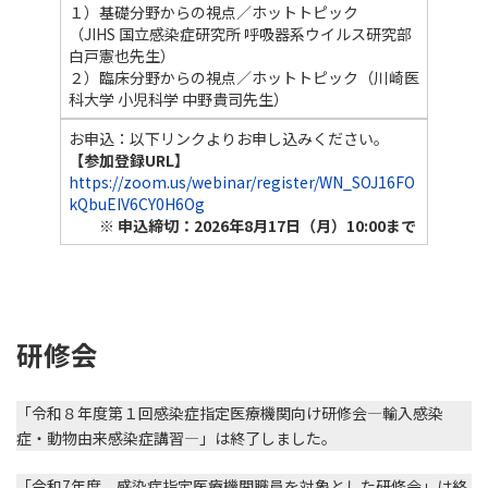
１）基礎分野からの視点／ホットトピック
（JIHS 国立感染症研究所 呼吸器系ウイルス研究部
白戸憲也先生）
２）臨床分野からの視点／ホットトピック（川崎医
科大学 小児科学 中野貴司先生）
お申込：以下リンクよりお申し込みください。
【参加登録URL】
https://zoom.us/webinar/register/WN_SOJ16FO
kQbuEIV6CY0H6Og
※ 申込締切：
2026年8月17日（月）
10:00まで
研修会
「令和８年度第１回感染症指定医療機関向け研修会―輸入感染
症・動物由来感染症講習―」は終了しました。
「令和7年度 感染症指定医療機関職員を対象とした研修会」は終