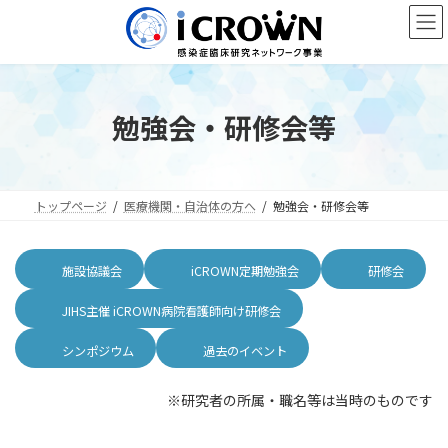
コ
ナ
ン
ビ
テ
ゲ
ン
ー
ツ
シ
へ
ョ
勉強会・研修会等
ス
ン
キ
に
ッ
移
プ
動
トップページ
医療機関・自治体の方へ
勉強会・研修会等
施設協議会
iCROWN定期勉強会
研修会
JIHS主催 iCROWN病院看護師向け研修会
シンポジウム
過去のイベント
※研究者の所属・職名等は当時のものです