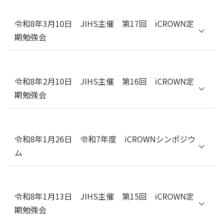
テーマ：二パウイルス感染症
講師：JIHS 国立感染症研究所 ウイルス第
一部 吉河智城
令和8年3月10日 JIHS主催 第17回 iCROWN定
１）基礎分野からの視点／ホットトピッ
期勉強会
ク（JIHS 国立感染症研究所 獣医科学部 第
二室 加来義浩）
２）臨床分野からの視点／ホットトピッ
テーマ：蚊媒介感染症
ク（JIHS 国立国際医療センター 国際感染
症センター 秋山裕太郎）
１）基礎分野からの視点／ホットトピッ
令和8年2月10日 JIHS主催 第16回 iCROWN定
ク（JIHS 国立感染症研究所 ウイルス
期勉強会
第一部 林昌宏）
２）臨床分野からの視点／ホットトピッ
テーマ：梅毒
ク（大阪大学医学部附属病院 忽那賢
志）
１）基礎分野からの視点／ホットトピッ
令和8年1月26日 令和7年度 iCROWNシンポジウ
ク（JIHS 国立感染症研究所 細菌第一
ム
部 明田幸宏）
２）臨床分野からの視点／ホットトピッ
臨床試験におけるAI活用の現状と展望
ク（JIHS 国際感染症センター 総合感
～有事の感染症臨床試験を見据えて～
染症科 早川佳代子）
令和8年1月13日 JIHS主催 第15回 iCROWN定
司会：JIHS 臨床研究センター長 杉浦 亙
期勉強会
講演１：「生成AIが変える臨床試験の未