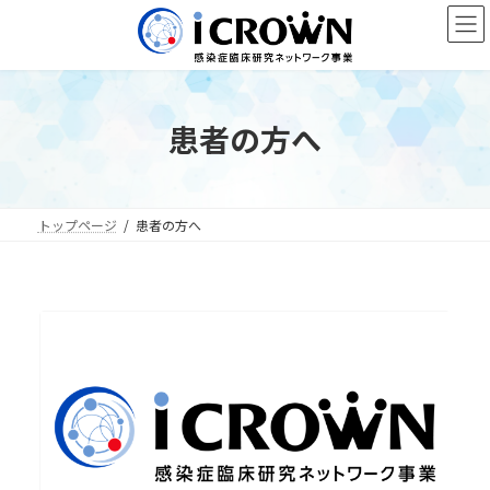
コ
ナ
ン
ビ
テ
ゲ
ン
ー
ツ
シ
へ
ョ
患者の方へ
ス
ン
キ
に
ッ
移
プ
動
トップページ
患者の方へ