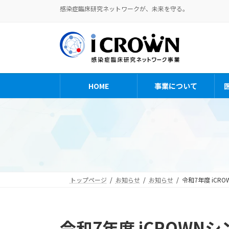
コ
ナ
感染症臨床研究ネットワークが、未来を守る。
ン
ビ
テ
ゲ
ン
ー
ツ
シ
へ
ョ
ス
ン
HOME
事業について
キ
に
ッ
移
プ
動
トップページ
お知らせ
お知らせ
令和7年度 iCR
令和7年度 iCROWN