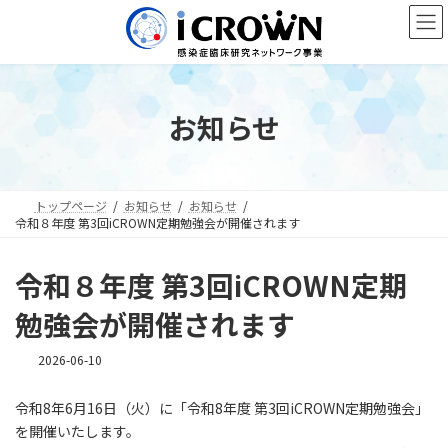
コ
ナ
ン
ビ
テ
ゲ
ン
ー
ツ
シ
へ
ョ
お知らせ
ス
ン
キ
に
ッ
移
プ
動
トップページ
お知らせ
お知らせ
令和８年度 第3回iCROWN定期勉強会が開催されます
令和８年度 第3回iCROWN定期
勉強会が開催されます
2026-06-10
令和8年6月16日（火）に「令和8年度 第3回iCROWN定期勉強会」
を開催いたします。