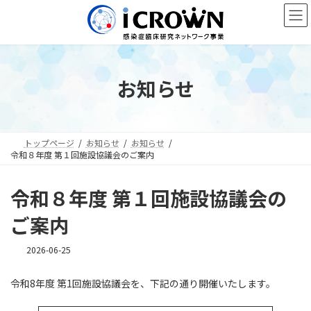
コ
ナ
ン
ビ
テ
ゲ
ン
ー
ツ
シ
へ
ョ
お知らせ
ス
ン
キ
に
ッ
移
プ
動
トップページ
お知らせ
お知らせ
令和８年度 第１回施設協議会のご案内
令和８年度 第１回施設協議会の
ご案内
2026-06-25
令和8年度 第1回施設協議会を、下記の通り開催いたします。